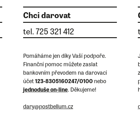
Chci darovat
tel. 725 321 412
Pomáháme jen díky Vaší podpoře.
Finanční pomoc můžete zaslat
bankovním převodem na darovací
ť
účet
123-8305160247/0100
nebo
jednoduše on-line
. Děkujeme!
dary@postbellum.cz