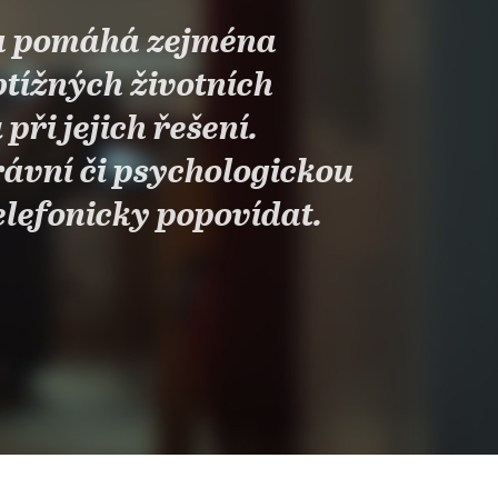
a pomáhá zejména
btížných životních
při jejich řešení.
ávní či psychologickou
elefonicky popovídat.