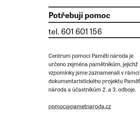
Potřebuji pomoc
tel. 601 601 156
Centrum pomoci Paměti národa je
určeno zejména pamětníkům, jejichž
vzpomínky jsme zaznamenali v rámci
dokumentaristického projektu Pamě
národa a účastníkům 2. a 3. odboje.
pomoc@pametnaroda.cz