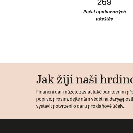
269
Počet opakovaných
návštěv
Jak žijí naši hrdino
Finanční dar můžete zaslat také bankovním p
poprvé, prosím, dejte nám vědět na dary@post
vystavit potvrzení o daru pro daňové účely.