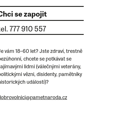
Chci se zapojit
tel. 777 910 557
Je vám 18–60 let? Jste zdraví, trestně
bezúhonní, chcete se potkávat se
zajímavými lidmi (válečnými veterány,
politickými vězni, disidenty, pamětníky
historických událostí)?
dobrovolnici@pametnaroda.cz