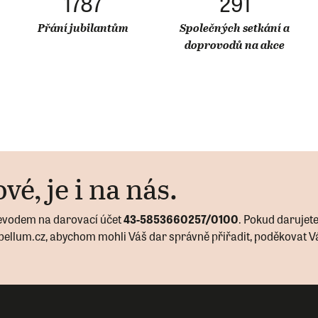
1787
291
Přání jubilantům
Společných setkání a
doprovodů na akce
vé, je i na nás.
řevodem na darovací účet
43-5853660257/0100
. Pokud darujet
bellum.cz, abychom mohli Váš dar správně přiřadit, poděkovat 